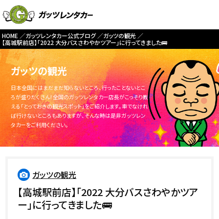
HOME
ガッツレンタカー公式ブログ
ガッツの観光
【高城駅前店】「2022 大分バスさわやかツアー」に行ってきました🚌
ガッツの観光
日本全国にはまだまだ知らないところ、行ったことないとこ
ろが盛りだくさん！全国のガッツレンタカー店長がこっそり教
える「とっておきの観光スポット」をご紹介します。車でなけれ
ば行けないところもありますが、そんな時は是非ガッツレン
タカーをご利用ください。
ガッツの観光
【高城駅前店】「2022 大分バスさわやかツア
ー」に行ってきました🚌