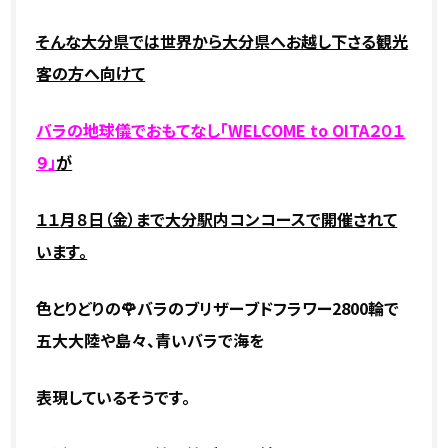
そんな大分県では世界から大分県へお越し下さる観光
客の方へ
向けて
バラの地球儀でおもてなし「WELCOME to OITA２０１
９」
が
１１月８日（金）まで
大分駅内コンコースで開催されて
います。
色とりどりの🌹バラのブリザーブドフラワー2800輪で
五大大陸や島々、青いバラで海を
表現しているそうです。