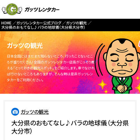
HOME
ガッツレンタカー公式ブログ
ガッツの観光
大分県のおもてなし♪バラの地球儀（大分県大分市）
ガッツの観光
日本全国にはまだまだ知らないところ、行ったことないとこ
ろが盛りだくさん！全国のガッツレンタカー店長がこっそり教
える「とっておきの観光スポット」をご紹介します。車でなけれ
ば行けないところもありますが、そんな時は是非ガッツレン
タカーをご利用ください。
ガッツの観光
大分県のおもてなし♪バラの地球儀（大分県
大分市）