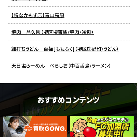
【堺なかもず店】青山高原
焼肉 昌久園（堺区堺東駅/焼肉・冷麺）
細打ちうどん 百福[ももふく]（堺区熊野町/うどん）
天日塩らーめん べらしお（中百舌鳥/ラーメン）
おすすめコンテンツ