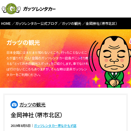
HOME
ガッツレンタカー公式ブログ
ガッツの観光
金岡神社（堺市北区）
ガッツの観光
日本全国にはまだまだ知らないところ、行ったことないとこ
ろが盛りだくさん！全国のガッツレンタカー店長がこっそり教
える「とっておきの観光スポット」をご紹介します。車でなけれ
ば行けないところもありますが、そんな時は是非ガッツレン
タカーをご利用ください。
ガッツの観光
金岡神社（堺市北区）
2019年8月5日
｜
ガッツレンタカー堺なかもず店