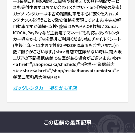
ー】長期ご利用の場合、ご自宅や職場までの無料宅配サービ
スも受付中まずはお問い合わせください。<br>【格安の秘密】
ガッツレンタカーは中古の軽自動車を中心に安く仕入れ、メ
ンテナンスを行うことで激安価格を実現しています。中古の軽
自動車ですが清掃・点検・整備はもちろんOK牧場♪Suica、
ICOCA、PayPayなど主要電子マネーにも対応。ガッツレンタ
カー堺なかもず店を是非ご利用くださいね。チャイルドシート
(生後半年～11才まで対応）やISOFIX車両もございます。(※
数に限りがございます。)<br>当店で在庫がない時は、南大阪
エリアの下記提携店舗で在庫がある場合がございます。<br>
<a href="/shop/osaka/shichido/">＠堺・七道駅前店
</a><br><a href="/shop/osaka/hanwaizumiotsu/">
＠第二阪和泉大津店</a>
ガッツレンタカー 堺なかもず店
この店舗の最新記事