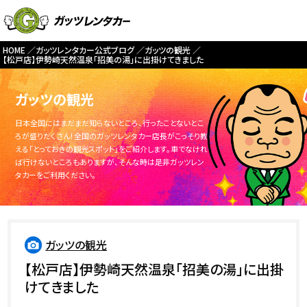
HOME
ガッツレンタカー公式ブログ
ガッツの観光
【松戸店】伊勢崎天然温泉「招美の湯」に出掛けてきました
ガッツの観光
日本全国にはまだまだ知らないところ、行ったことないとこ
ろが盛りだくさん！全国のガッツレンタカー店長がこっそり教
える「とっておきの観光スポット」をご紹介します。車でなけれ
ば行けないところもありますが、そんな時は是非ガッツレン
タカーをご利用ください。
ガッツの観光
【松戸店】伊勢崎天然温泉「招美の湯」に出掛
けてきました