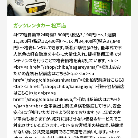
ガッツレンタカー 松戸店
4ドア軽自動車24時間2,900円（税込3,190円）～、１週間
11,300円（税込12,430円）～、1ヶ月34,400円(税込37,840
円）～格安レンタルできます。新松戸駅徒歩7分。 低年式で不
人気色の軽自動車を中心に大量仕入れ、提携整備工場でメ
ンテナンスを行うことで格安価格を実現しています。 <br>
<br><a href="/shop/chiba/nagareyama/">《流山おお
たかの森初石駅前店はこちら》</a><br><a
href="/shop/chiba/kashiwaten">《北柏駅前店はこちら》
<br><a href="/shop/chiba/kamagaya/">《鎌ヶ谷駅前店
はこちら》</a><br><a
href="/shop/chiba/ichikawa/">《市川駅前店はこちら》
</a><br><br> 全車乗出し前の点検を徹底して行い、安全
安心にご利用いただけるよう努めております。少し年式の古
い車両もありますが、絶対に損させない価格＆サービスでご
対応させていただきます。 <br>※お客様用の駐車場、駐輪場
がない為、公共交通機関でのご来店をお願いします。 <br>
<br><br>＜支払方法に関するご注意事項＞<br> <b>①