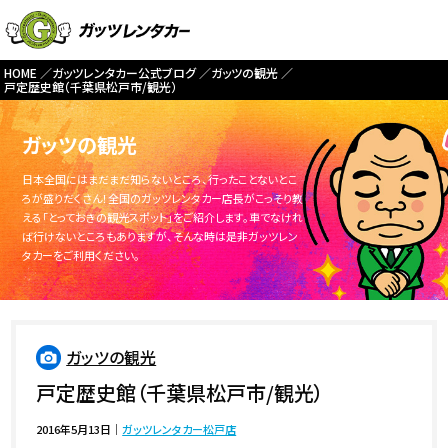
HOME
ガッツレンタカー公式ブログ
ガッツの観光
戸定歴史館（千葉県松戸市/観光）
ガッツの観光
日本全国にはまだまだ知らないところ、行ったことないとこ
ろが盛りだくさん！全国のガッツレンタカー店長がこっそり教
える「とっておきの観光スポット」をご紹介します。車でなけれ
ば行けないところもありますが、そんな時は是非ガッツレン
タカーをご利用ください。
ガッツの観光
戸定歴史館（千葉県松戸市/観光）
2016年5月13日
｜
ガッツレンタカー松戸店