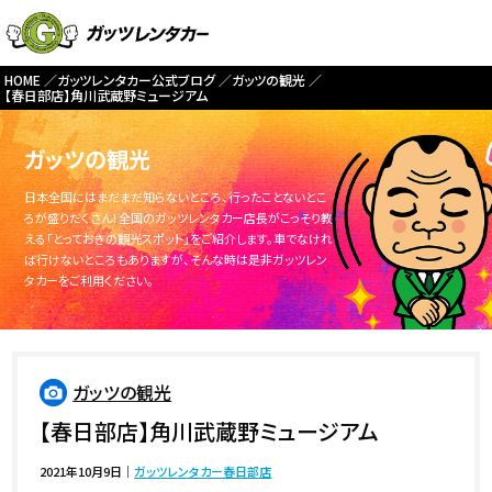
HOME
ガッツレンタカー公式ブログ
ガッツの観光
【春日部店】角川武蔵野ミュージアム
ガッツの観光
日本全国にはまだまだ知らないところ、行ったことないとこ
ろが盛りだくさん！全国のガッツレンタカー店長がこっそり教
える「とっておきの観光スポット」をご紹介します。車でなけれ
ば行けないところもありますが、そんな時は是非ガッツレン
タカーをご利用ください。
ガッツの観光
【春日部店】角川武蔵野ミュージアム
2021年10月9日
｜
ガッツレンタカー春日部店