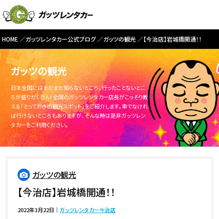
HOME
ガッツレンタカー公式ブログ
ガッツの観光
【今治店】岩城橋開通！！
ガッツの観光
日本全国にはまだまだ知らないところ、行ったことないとこ
ろが盛りだくさん！全国のガッツレンタカー店長がこっそり教
える「とっておきの観光スポット」をご紹介します。車でなけれ
ば行けないところもありますが、そんな時は是非ガッツレン
タカーをご利用ください。
ガッツの観光
【今治店】岩城橋開通！！
2022年3月22日
｜
ガッツレンタカー今治店