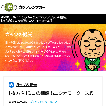
HOME
ガッツレンタカー公式ブログ
ガッツの観光
【枚方店】ミニの相談もニシオモータース♬
ガッツの観光
日本全国にはまだまだ知らないところ、行ったことないとこ
ろが盛りだくさん！全国のガッツレンタカー店長がこっそり教
える「とっておきの観光スポット」をご紹介します。車でなけれ
ば行けないところもありますが、そんな時は是非ガッツレン
タカーをご利用ください。
ガッツの観光
【枚方店】ミニの相談もニシオモータース♬
2024年11月13日
｜
ガッツレンタカー枚方店