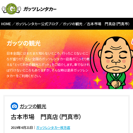
HOME
ガッツレンタカー公式ブログ
ガッツの観光
古本市場 門真店（門真市）
ガッツの観光
日本全国にはまだまだ知らないところ、行ったことないとこ
ろが盛りだくさん！全国のガッツレンタカー店長がこっそり教
える「とっておきの観光スポット」をご紹介します。車でなけれ
ば行けないところもありますが、そんな時は是非ガッツレン
タカーをご利用ください。
ガッツの観光
古本市場 門真店（門真市）
2019年4月21日
｜
ガッツレンタカー枚方店