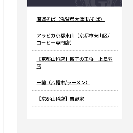
開運そば（滋賀県大津市/そば）
アラビカ京都東山（京都市東山区/
コーヒー専門店）
【京都山科店】餃子の王将 上鳥羽
店
一蘭（八幡市/ラーメン）
【京都山科店】吉野家