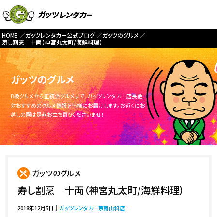
HOME
ガッツレンタカー公式ブログ
ガッツのグルメ
寿し割烹 十両（神宮丸太町/海鮮料理）
ガッツのグルメ
B級グルメから正統派グルメまで、ガッツレンタカー店長絶
対おすすめのグルメ情報を皆様にお届けします。お近くにお
越しの際は是非お立ち寄りくださいませ！
ガッツのグルメ
寿し割烹 十両（神宮丸太町/海鮮料理）
2018年12月5日
｜
ガッツレンタカー京都山科店