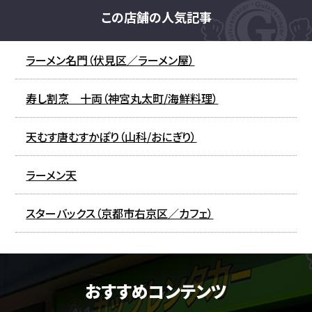
この店舗の人気記事
ラーメン名門（伏見区／ラーメン屋）
寿し割烹 十両（神宮丸太町/海鮮料理）
天むす唐むすかぽり（山科/おにぎり）
ラーメン天
スターバックス（京都市右京区／カフェ）
おすすめコンテンツ