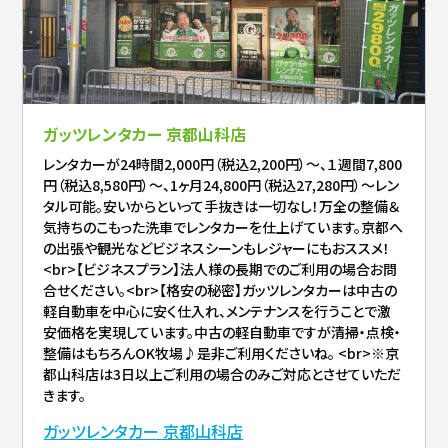
ガッツレンタカー 京都山科店
レンタカーが24時間2,000円（税込2,200円）～、１週間7,800
円（税込8,580円）～、1ヶ月24,800円（税込27,280円）～レン
タル可能。安いからといって手抜きは一切なし！万全の整備＆
気持ちのこもった洗車でレンタカーを仕上げています。京都へ
の出張や観光などビジネスシーンもレジャーにもおススメ！
<br>【ビジネスプラン】法人様の長期でのご利用の場合お問
合せください。<br>【格安の秘密】ガッツレンタカーは中古の
軽自動車を中心に安く仕入れ、メンテナンスを行うことで激
安価格を実現しています。中古の軽自動車ですが清掃・点検・
整備はもちろんOK牧場♪是非ご利用くださいね。 <br>※京
都山科店は3日以上ご利用の場合のみご対応とさせていただ
きます。
ガッツレンタカー 京都山科店