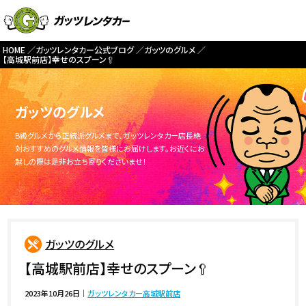
HOME
ガッツレンタカー公式ブログ
ガッツのグルメ
【高城駅前店】幸せのスプーン🥄
ガッツのグルメ
B級グルメから正統派グルメまで、ガッツレンタカー店長絶
対おすすめのグルメ情報を皆様にお届けします。お近くにお
越しの際は是非お立ち寄りくださいませ！
ガッツのグルメ
【高城駅前店】幸せのスプーン🥄
2023年10月26日
｜
ガッツレンタカー高城駅前店