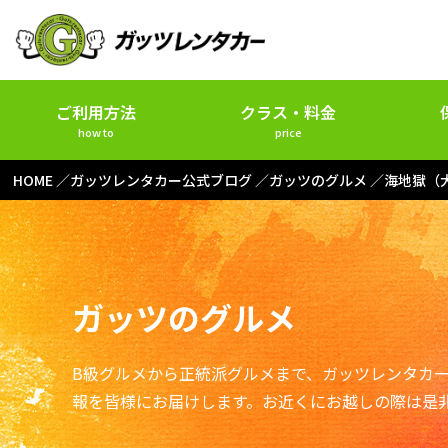
ご利用方法
クラス・料金
how to
price
HOME
ガッツレンタカー公式ブログ
ガッツのグルメ
海地獄（
ガッツのグルメ
B級グルメから正統派グルメまで、ガッツレンタカ
報を皆様にお届けします。お近くにお越しの際は是