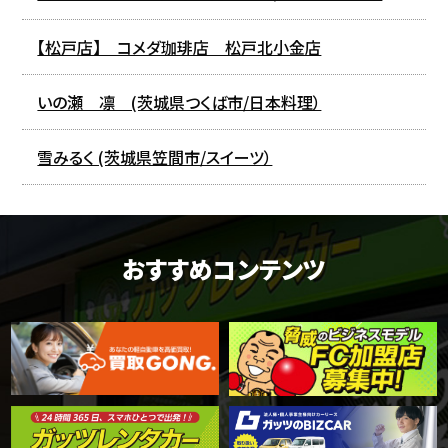
【松戸店】 コメダ珈琲店 松戸北小金店
いの瀬 凛 (茨城県つくば市/日本料理）
雪みるく (茨城県笠間市/スイーツ）
おすすめコンテンツ