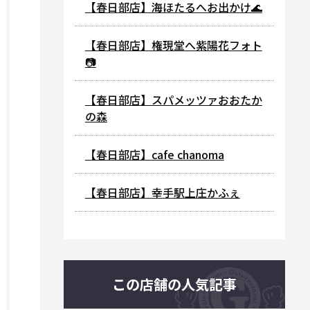
【春日部店】海ほたるへお出かけ🌊
【春日部店】権現堂へ紫陽花フォト
📷
【春日部店】スパメッツァおおたか
の森
【春日部店】cafe chanoma
【春日部店】幸手駅上庄かふぇ
この店舗の人気記事