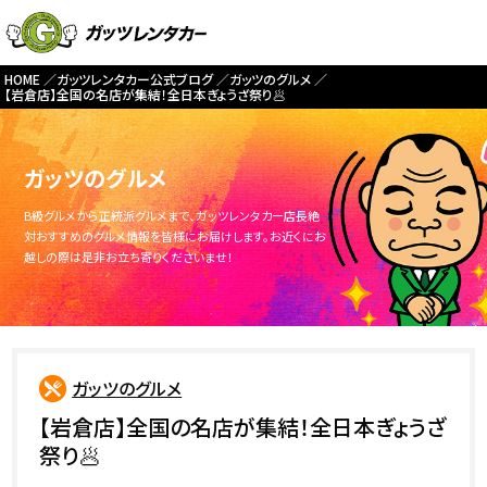
HOME
ガッツレンタカー公式ブログ
ガッツのグルメ
【岩倉店】全国の名店が集結！全日本ぎょうざ祭り🥟
ガッツのグルメ
B級グルメから正統派グルメまで、ガッツレンタカー店長絶
対おすすめのグルメ情報を皆様にお届けします。お近くにお
越しの際は是非お立ち寄りくださいませ！
ガッツのグルメ
【岩倉店】全国の名店が集結！全日本ぎょうざ
祭り🥟