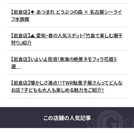
【岩倉店】🐠 あつまれ どうぶつの森 × 名古屋シーライ
フ水族館
【岩倉店】🌊 愛知・春の人気スポット「竹島で楽しむ潮干
狩り」紹介
【岩倉店】いよいよ見頃！東海の絶景ネモフィラ花畑５
選
【岩倉店】懐かしさ満点！！TWR駄菓子屋さんってどんな
お店？子どもも大人も楽しめる魅力をご紹介！
この店舗の人気記事