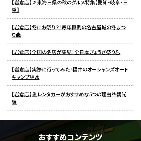
【岩倉店】🍂東海三県の秋のグルメ特集【愛知・岐阜・三
重】
【岩倉店】冬にお祭り？！毎年恒例の名古屋城の冬まつ
り🏯
【岩倉店】全国の名店が集結！全日本ぎょうざ祭り🥟
【岩倉店】実際に行ってみた！福井のオーシャンズオート
キャンプ場⛺
【岩倉店】🏝️レンタカーがおすすめな5つの理由🌴観光
編
おすすめコンテンツ