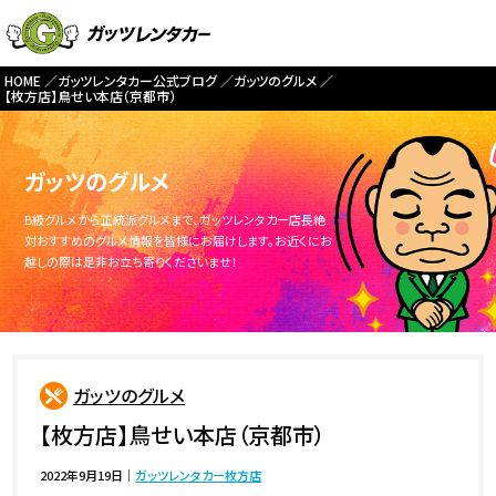
HOME
ガッツレンタカー公式ブログ
ガッツのグルメ
【枚方店】鳥せい本店（京都市）
ガッツのグルメ
B級グルメから正統派グルメまで、ガッツレンタカー店長絶
対おすすめのグルメ情報を皆様にお届けします。お近くにお
越しの際は是非お立ち寄りくださいませ！
ガッツのグルメ
【枚方店】鳥せい本店（京都市）
2022年9月19日
｜
ガッツレンタカー枚方店