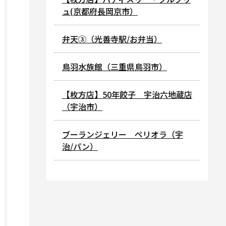
ュ(京都府長岡京市）
弁天③（光善寺駅/お弁当）
鳥羽水族館（三重県鳥羽市）
【枚方店】50年餃子 宇治六地蔵店
（宇治市）
ブーランジェリー ペリオラ（宇
治/パン）