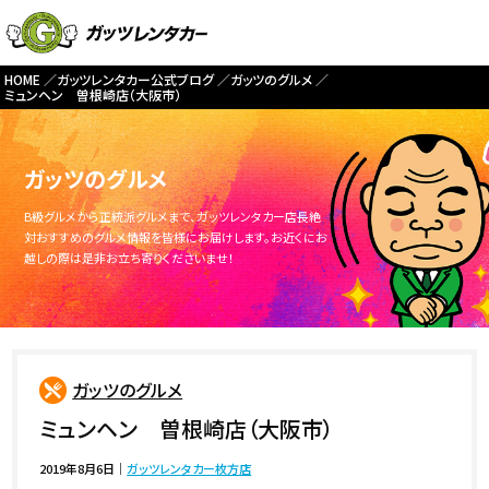
HOME
ガッツレンタカー公式ブログ
ガッツのグルメ
ミュンヘン 曽根崎店（大阪市）
ガッツのグルメ
B級グルメから正統派グルメまで、ガッツレンタカー店長絶
対おすすめのグルメ情報を皆様にお届けします。お近くにお
越しの際は是非お立ち寄りくださいませ！
ガッツのグルメ
ミュンヘン 曽根崎店（大阪市）
2019年8月6日
｜
ガッツレンタカー枚方店