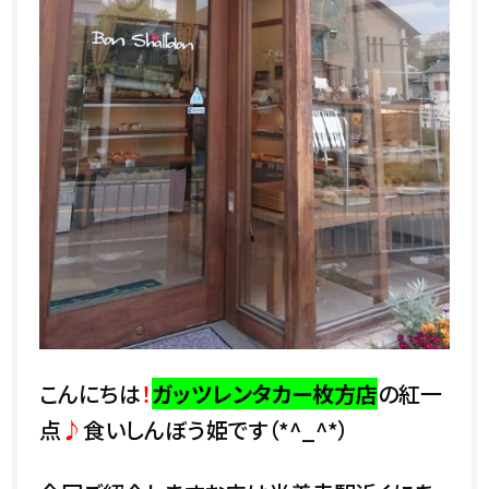
こんにちは
！
ガッツレンタカー枚方店
の紅一
点
♪
食いしんぼう姫です（*^_^*）