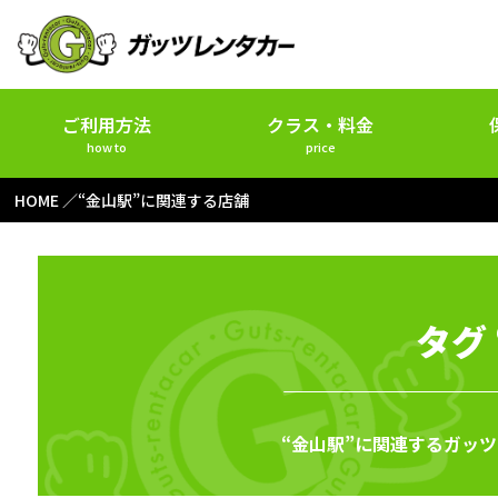
ご利用方法
クラス・料金
how to
price
HOME
“金山駅”に関連する店舗
タグ
“金山駅”に関連するガッ