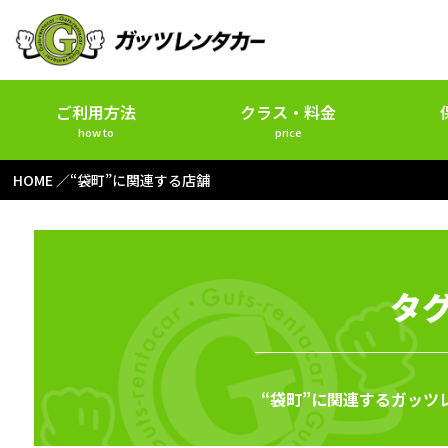
ご利用方法
クラス・料金
how to
price
HOME
“袋町”に関連する店舗
タグ
“袋町”に関連するガッツ