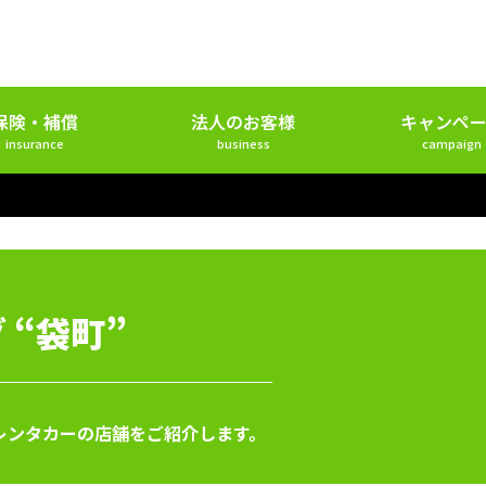
保険・補償
法人のお客様
キャンペー
insurance
business
campaign
 “袋町”
レンタカーの店舗をご紹介します。