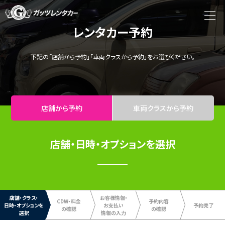
レンタカー予約
下記の「店舗から予約」「車両クラスから予約」をお選びください。
店舗から予約
車両クラスから予約
店舗・日時・オプションを選択
店舗・クラス・
お客様情報・
CDW・料金
予約内容
日時・
オプションを
お支払い
予約完了
の確認
の確認
選択
情報の入力